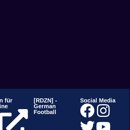
n für
[RDZN] -
Social Media
ine
German
Football