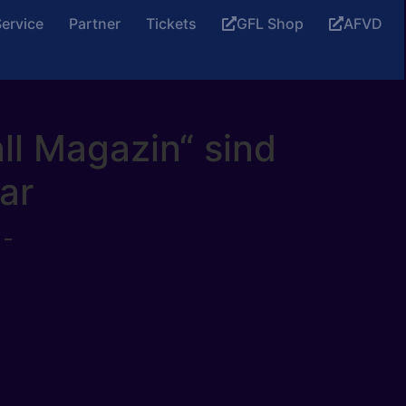
ervice
Partner
Tickets
GFL Shop
AFVD
ll Magazin“ sind
ar
 –