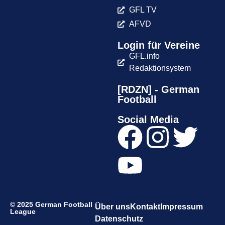
GFL TV
AFVD
Login für Vereine
GFL.info
Redaktionsystem
[RDZN] - German
Football
Social Media
© 2025 German Football
Über uns
Kontakt
Impressum
League
Datenschutz