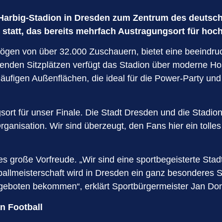
f-Harbig-Stadion in Dresden zum Zentrum des deuts
n statt, das bereits mehrfach Austragungsort für hoc
gen von über 32.000 Zuschauern, bietet eine beeindruc
nden Sitzplätzen verfügt das Stadion über moderne Hospi
tläufigen Außenflächen, die ideal für die Power-Part
sort für unser Finale. Die Stadt Dresden und die Stadion
ganisation. Wir sind überzeugt, den Fans hier ein tolle
s große Vorfreude. „Wir sind eine sportbegeisterte Sta
tballmeisterschaft wird in Dresden ein ganz besondere
t geboten bekommen“, erklärt Sportbürgermeister Jan Do
an Football