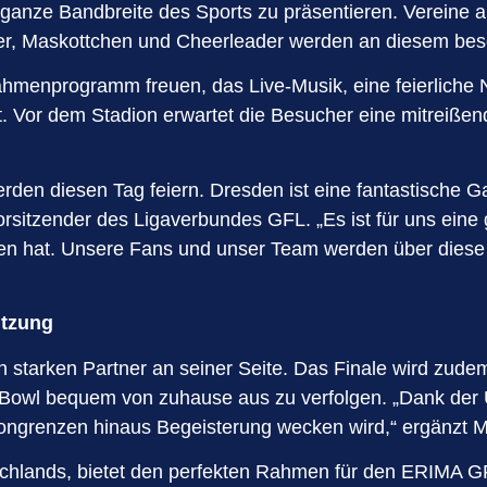
nze Bandbreite des Sports zu präsentieren. Vereine a
ter, Maskottchen und Cheerleader werden an diesem beso
hmenprogramm freuen, das Live-Musik, eine feierliche N
t. Vor dem Stadion erwartet die Besucher eine mitreiße
en diesen Tag feiern. Dresden ist eine fantastische Gas
Vorsitzender des Ligaverbundes GFL. „Es ist für uns ein
en hat. Unsere Fans und unser Team werden über diese N
ützung
n starken Partner an seiner Seite. Das Finale wird zud
owl bequem von zuhause aus zu verfolgen. „Dank der U
adiongrenzen hinaus Begeisterung wecken wird,“ ergänzt 
eutschlands, bietet den perfekten Rahmen für den ERIMA