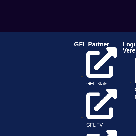
GFL Partner
Logi
Vere
GFL Stats
GFL TV