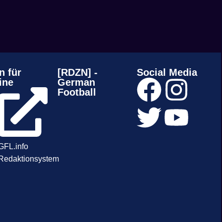
n für
[RDZN] -
Social Media
ine
German
Football
GFL.info
Redaktionsystem