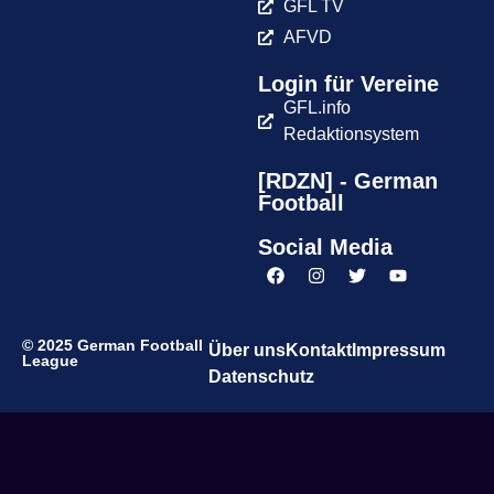
GFL TV
AFVD
Login für Vereine
GFL.info
Redaktionsystem
[RDZN] - German
Football
Social Media
© 2025 German Football
Über uns
Kontakt
Impressum
League
Datenschutz