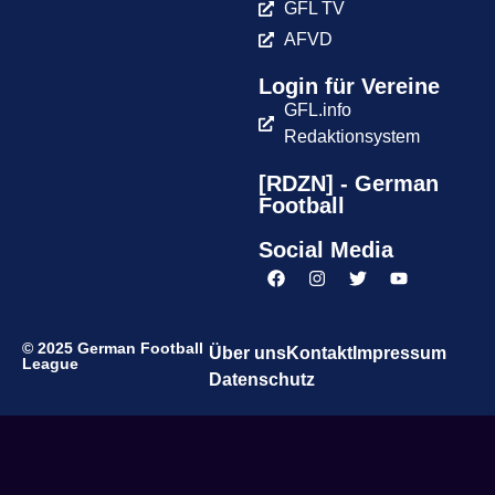
GFL TV
AFVD
Login für Vereine
GFL.info
Redaktionsystem
[RDZN] - German
Football
Social Media
© 2025 German Football
Über uns
Kontakt
Impressum
League
Datenschutz