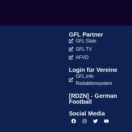
GFL Partner
GFL Stats
GFL TV
AFVD
Login für Vereine
GFL.info
Redaktionsystem
[RDZN] - German
Football
Social Media