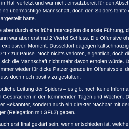
 in Hall verletzt und war nicht einsatzbereit für den Ab
eine übermächtige Mannschaft, doch den Spiders fehlte 
argestellt hatte.
e aber durch eine frühe Interception die erste Führung,
n war aber erstmal 2 Viertel Schluss. Die Offensive o
 explosiven Moment. Düsseldorf dagegen kaltschnäuziger
17 zur Pause. Noch nichts verloren, eigentlich, doch di
 sich die Mannschaft nicht mehr davon erholen würde. Do
 immer wieder für dicke Patzer gerade im Offensivspiel
luss doch noch positiv zu gestalten.
sportliche Leitung der Spiders – es gibt noch keine Infor
alen Gesprächen in den kommenden Tagen und Wochen. Di
 alter Bekannter, sondern auch ein direkter Nachbar mit
ger (Relegation mit GFL2) geben.
ch erst final geklärt sein, wenn entschieden ist, welch