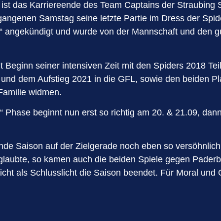
ist das Karriereende des Team Captains der Straubing Spi
gangenen Samstag seine letzte Partie im Dress der Spide
nce“ angekündigt und wurde von der Mannschaft und de
it Beginn seiner intensiven Zeit mit den Spiders 2018 Tei
n und dem Aufstieg 2021 in die GFL, sowie den beiden P
Familie widmen.
e“ Phase beginnt nun erst so richtig am 20. & 21.09, dan
ende Saison auf der Zielgerade noch eben so versöhnlich
 glaubte, so kamen auch die beiden Spiele gegen Pader
cht als Schlusslicht die Saison beendet. Für Moral und G