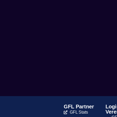
GFL Partner
Logi
Vere
GFL Stats