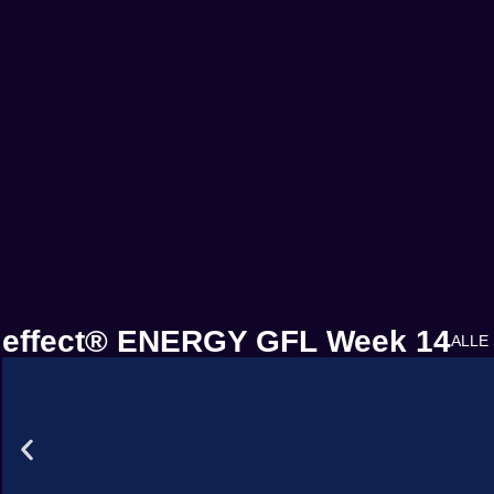
effect® ENERGY GFL
Week
14
ALLE