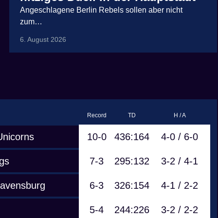
Angeschlagene Berlin Rebels sollen aber nicht
zum…
6. August 2026
Record
TD
H / A
Unicorns
10-0
436:164
4-0 / 6-0
gs
7-3
295:132
3-2 / 4-1
Ravensburg
6-3
326:154
4-1 / 2-2
5-4
244:226
3-2 / 2-2