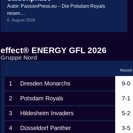
Autor: PassionPress.eu – Die Potsdam Royals
reisen…
6. August 2026
effect® ENERGY GFL 2026
Gruppe Nord
Record
1
Dresden Monarchs
9-0
2
Potsdam Royals
7-1
3
Hildesheim Invaders
5-2
4
Düsseldorf Panther
3-5