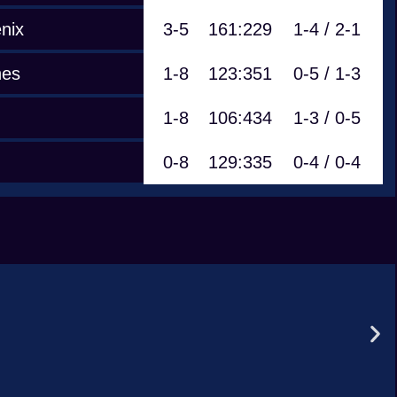
nix
3-5
161:229
1-4 / 2-1
nes
1-8
123:351
0-5 / 1-3
1-8
106:434
1-3 / 0-5
0-8
129:335
0-4 / 0-4