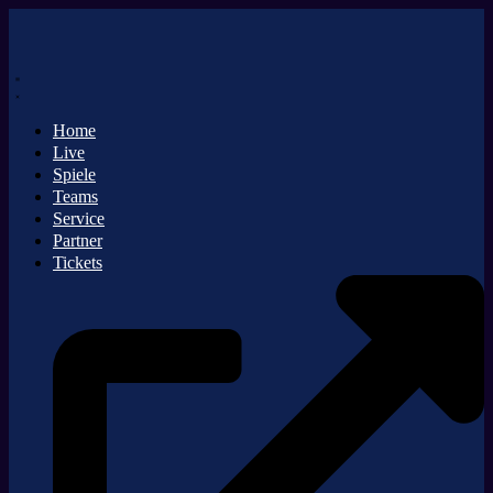
Zum
Inhalt
springen
Home
Live
Spiele
Teams
Service
Partner
Tickets