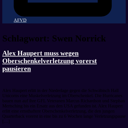
AFVD
Schlagwort:
Swen Norrick
Alex Haupert muss wegen
Oberschenkelverletzung vorerst
pausieren
Alex Haupert erlitt in der Niederlage gegen die Schwäbisch Hall
Unicorns eine Muskelverletzung im Oberschenkel. Die Hurricanes
bauen nun auf ihre GFL Veteranen Marcus Richardson und Stephan
Mertsching bis ein Ersatz aus den USA gefunden ist. Alex Haupert
erlitt eine ernsthaftere Oberschenkelverletzung, die den jungen
Quarterback vorerst in eine bis zu 6 Wochen lange Verletzungspause
[…]